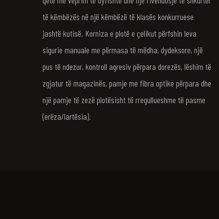
qetë me veprim të dyfishtë dhe një rivendosje të shkurtër
të këmbëzës në një këmbëzë të klasës konkurruese
jashtë kutisë. Korniza e plotë e çelikut përfshin leva
sigurie manuale me përmasa të mëdha, dydeksore, një
pus të ndezur, kontroll agresiv përpara dorezës, lëshim të
zgjatur të magazinës, pamje me fibra optike përpara dhe
një pamje të zezë plotësisht të rregullueshme të pasme
(erëza/lartësia).