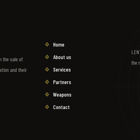
Home
LENT
About us
 the sale of
the 
Services
ation and their
Partners
Weapons
Contact