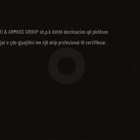
I & ARMKOS GROUP sh.p.k është destinacion që plotëson
jat e çdo gjuajtësi me një ekip profesional të certifikuar.