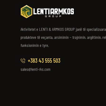
Aktivitetet e LENTI & ARMKOS GROUP janë të specializuara 
produkteve të veçanta, arsimimin – trajnimin, argëtimin, re
funksionimin e tyre.
+383 43 555 503
sales@lenti-rks.com