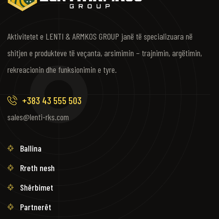
Aktivitetet e LENTI & ARMKOS GROUP janë të specializuara në
shitjen e produkteve të veçanta, arsimimin – trajnimin, argëtimin,
rekreacionin dhe funksionimin e tyre.
+383 43 555 503
sales@lenti-rks.com
Ballina
Rreth nesh
Shërbimet
Partnerët