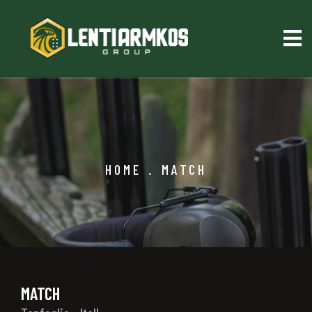
HOME
.
MATCH
MATCH