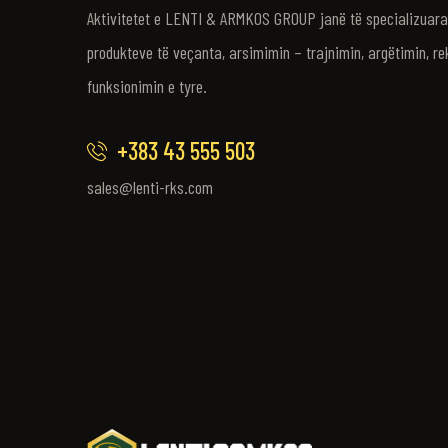
Aktivitetet e LENTI & ARMKOS GROUP janë të specializuara 
produkteve të veçanta, arsimimin – trajnimin, argëtimin, re
funksionimin e tyre.
+383 43 555 503
sales@lenti-rks.com