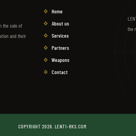
Home
LENT
About us
 the sale of
the 
Services
ation and their
Partners
Weapons
Contact
COPYRIGHT 2026. LENTI-RKS.COM