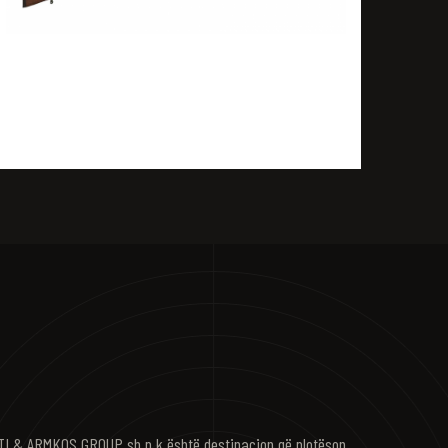
I & ARMKOS GROUP sh.p.k është destinacion që plotëson