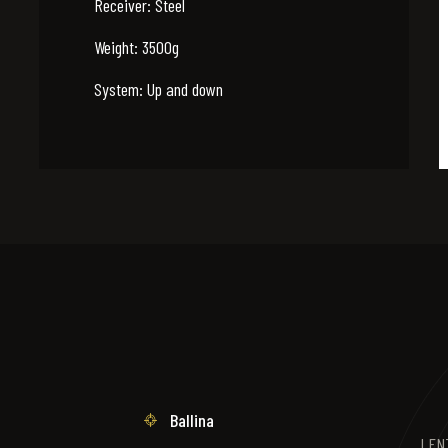
Receiver: Steel
Weight: 3500g
System: Up and down
Ballina
LENT