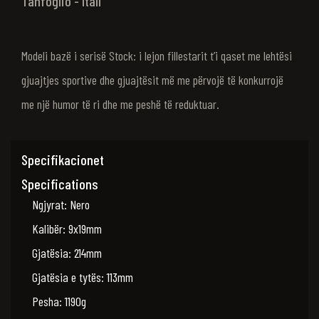
Tanfoglio - ItalI
Modeli bazë i serisë Stock: i lejon fillestarit t’i qaset me lehtësi
gjuajtjes sportive dhe gjuajtësit më me përvojë të konkurrojë
me një humor të ri dhe me peshë të reduktuar.
Specifikacionet
Specifications
Ngjyrat: Nero
Kalibër: 9x19mm
Gjatësia: 214mm
Gjatësia e tytës: 113mm
Pesha: 1190g