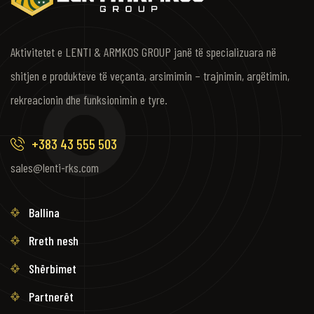
Aktivitetet e LENTI & ARMKOS GROUP janë të specializuara në
shitjen e produkteve të veçanta, arsimimin – trajnimin, argëtimin,
rekreacionin dhe funksionimin e tyre.
+383 43 555 503
sales@lenti-rks.com
Ballina
Rreth nesh
Shërbimet
Partnerët