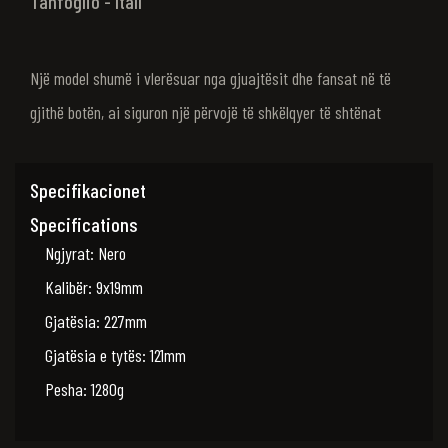
Tanfoglio - ItalI
Një model shumë i vlerësuar nga gjuajtësit dhe fansat në të
gjithë botën, ai siguron një përvojë të shkëlqyer të shtënat
Specifikacionet
Specifications
Ngjyrat: Nero
Kalibër: 9x19mm
Gjatësia: 227mm
Gjatësia e tytës: 121mm
Pesha: 1280g