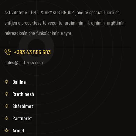
Aktivitetet e LENTI & ARMKOS GROUP janë të specializuara në
shitjen e produkteve të veçanta, arsimimin – trajnimin, argëtimin,
rekreacionin dhe funksionimin e tyre.
+383 43 555 503
sales@lenti-rks.com
Ballina
Rreth nesh
Shërbimet
Partnerët
Armët