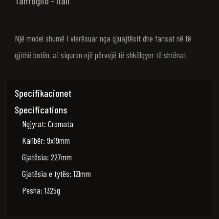
Tanfoglio - ItalI
Një model shumë i vlerësuar nga gjuajtësit dhe fansat në të
gjithë botën, ai siguron një përvojë të shkëlqyer të shtënat
Specifikacionet
Specifications
Ngjyrat: Cromata
Kalibër: 9x19mm
Gjatësia: 227mm
Gjatësia e tytës: 121mm
Pesha: 1325g