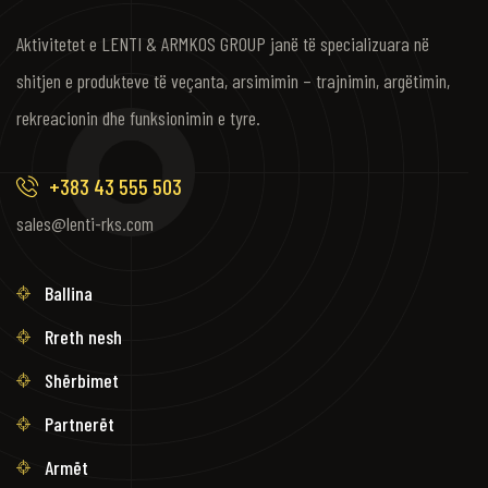
Aktivitetet e LENTI & ARMKOS GROUP janë të specializuara në
shitjen e produkteve të veçanta, arsimimin – trajnimin, argëtimin,
rekreacionin dhe funksionimin e tyre.
+383 43 555 503
sales@lenti-rks.com
Ballina
Rreth nesh
Shërbimet
Partnerët
Armët